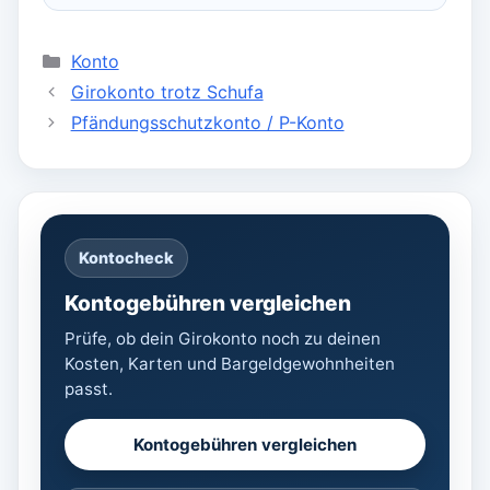
Kategorien
Konto
Girokonto trotz Schufa
Pfändungsschutzkonto / P-Konto
Kontocheck
Kontogebühren vergleichen
Prüfe, ob dein Girokonto noch zu deinen
Kosten, Karten und Bargeldgewohnheiten
passt.
Kontogebühren vergleichen