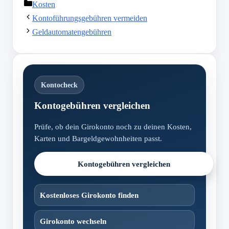
Kategorien
Kosten
Kontoführungsgebühren vermeiden
Geldautomatengebühren
Kontocheck
Kontogebühren vergleichen
Prüfe, ob dein Girokonto noch zu deinen Kosten,
Karten und Bargeldgewohnheiten passt.
Kontogebühren vergleichen
Kostenloses Girokonto finden
Girokonto wechseln