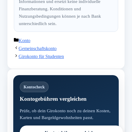
Informationen und ersetzt keine individuelle
Finanzberatung. Konditionen und
Nutzungsbedingungen können je nach Bank
unterschiedlich sein.
Kategorien
Konto
Gemeinschaftskonto
Girokonto für Studenten
Kontocheck
Kontogebühren vergleichen
Prüfe, ob dein Girokonto noch zu deinen Kosten,
Karten und Bargeldgewohnheiten passt.