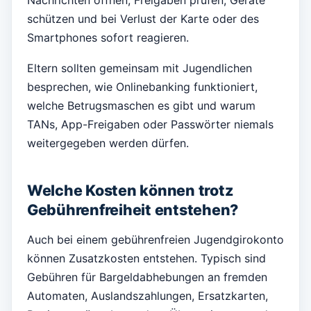
Nachrichten öffnen, Freigaben prüfen, Geräte
schützen und bei Verlust der Karte oder des
Smartphones sofort reagieren.
Eltern sollten gemeinsam mit Jugendlichen
besprechen, wie Onlinebanking funktioniert,
welche Betrugsmaschen es gibt und warum
TANs, App-Freigaben oder Passwörter niemals
weitergegeben werden dürfen.
Welche Kosten können trotz
Gebührenfreiheit entstehen?
Auch bei einem gebührenfreien Jugendgirokonto
können Zusatzkosten entstehen. Typisch sind
Gebühren für Bargeldabhebungen an fremden
Automaten, Auslandszahlungen, Ersatzkarten,