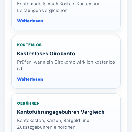
Kontomodelle nach Kosten, Karten und
Leistungen vergleichen.
KOSTENLOS
Kostenloses Girokonto
Prüfen, wann ein Girokonto wirklich kostenlos
ist.
GEBÜHREN
Kontoführungsgebühren Vergleich
Kontokosten, Karten, Bargeld und
Zusatzgebühren einordnen.