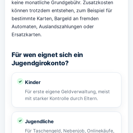
keine monatliche Grundgebühr. Zusatzkosten
können trotzdem entstehen, zum Beispiel für
bestimmte Karten, Bargeld an fremden
Automaten, Auslandszahlungen oder
Ersatzkarten.
Für wen eignet sich ein
Jugendgirokonto?
Kinder
Für erste eigene Geldverwaltung, meist
mit starker Kontrolle durch Eltern.
Jugendliche
Für Taschengeld, Nebenjob, Onlinekäufe,