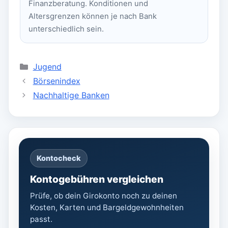
Finanzberatung. Konditionen und
Altersgrenzen können je nach Bank
unterschiedlich sein.
Kategorien
Jugend
Börsenindex
Nachhaltige Banken
Kontocheck
Kontogebühren vergleichen
Prüfe, ob dein Girokonto noch zu deinen
Kosten, Karten und Bargeldgewohnheiten
passt.