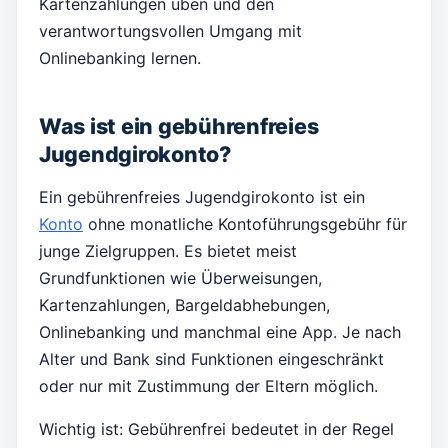
Kartenzahlungen üben und den
verantwortungsvollen Umgang mit
Onlinebanking lernen.
Was ist ein gebührenfreies
Jugendgirokonto?
Ein gebührenfreies Jugendgirokonto ist ein
Konto
ohne monatliche Kontoführungsgebühr für
junge Zielgruppen. Es bietet meist
Grundfunktionen wie Überweisungen,
Kartenzahlungen, Bargeldabhebungen,
Onlinebanking und manchmal eine App. Je nach
Alter und Bank sind Funktionen eingeschränkt
oder nur mit Zustimmung der Eltern möglich.
Wichtig ist: Gebührenfrei bedeutet in der Regel