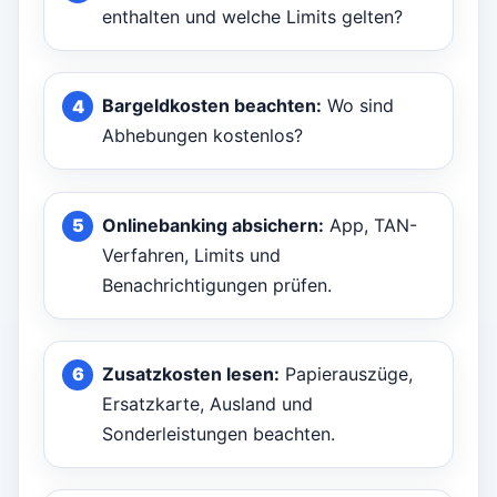
enthalten und welche Limits gelten?
Bargeldkosten beachten:
Wo sind
Abhebungen kostenlos?
Onlinebanking absichern:
App, TAN-
Verfahren, Limits und
Benachrichtigungen prüfen.
Zusatzkosten lesen:
Papierauszüge,
Ersatzkarte, Ausland und
Sonderleistungen beachten.