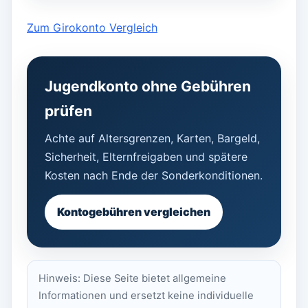
Zum Girokonto Vergleich
Jugendkonto ohne Gebühren
prüfen
Achte auf Altersgrenzen, Karten, Bargeld,
Sicherheit, Elternfreigaben und spätere
Kosten nach Ende der Sonderkonditionen.
Kontogebühren vergleichen
Hinweis: Diese Seite bietet allgemeine
Informationen und ersetzt keine individuelle