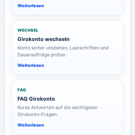
WECHSEL
Girokonto wechseln
Konto sicher umziehen, Lastschriften und
Daueraufträge prüfen.
FAQ
FAQ Girokonto
Kurze Antworten auf die wichtigsten
Girokonto-Fragen.