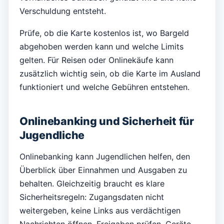
Verschuldung entsteht.
Prüfe, ob die Karte kostenlos ist, wo Bargeld
abgehoben werden kann und welche Limits
gelten. Für Reisen oder Onlinekäufe kann
zusätzlich wichtig sein, ob die Karte im Ausland
funktioniert und welche Gebühren entstehen.
Onlinebanking und Sicherheit für
Jugendliche
Onlinebanking kann Jugendlichen helfen, den
Überblick über Einnahmen und Ausgaben zu
behalten. Gleichzeitig braucht es klare
Sicherheitsregeln: Zugangsdaten nicht
weitergeben, keine Links aus verdächtigen