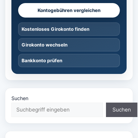
Kontogebühren vergleichen
Kostenloses Girokonto finden
Girokonto wechseln
Bankkonto prüfen
Suchen
Suchen