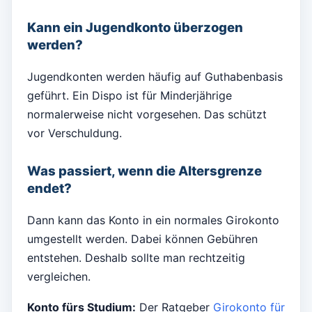
Kann ein Jugendkonto überzogen
werden?
Jugendkonten werden häufig auf Guthabenbasis
geführt. Ein Dispo ist für Minderjährige
normalerweise nicht vorgesehen. Das schützt
vor Verschuldung.
Was passiert, wenn die Altersgrenze
endet?
Dann kann das Konto in ein normales Girokonto
umgestellt werden. Dabei können Gebühren
entstehen. Deshalb sollte man rechtzeitig
vergleichen.
Konto fürs Studium:
Der Ratgeber
Girokonto für